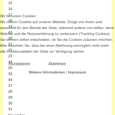
15
16
17
Wir benutzen Cookies
18
Wir nutzen Cookies auf unserer Website. Einige von ihnen sind
19
essenziell für den Betrieb der Seite, während andere uns helfen, diese
43
Website und die Nutzererfahrung zu verbessern (Tracking Cookies).
20
Sie können selbst entscheiden, ob Sie die Cookies zulassen möchten.
21
Bitte beachten Sie, dass bei einer Ablehnung womöglich nicht mehr
22
alle Funktionalitäten der Seite zur Verfügung stehen.
23
24
Akzeptieren
Ablehnen
25
Weitere Informationen
|
Impressum
26
44
27
28
29
30
31