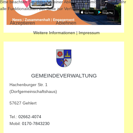
Bitte beachten Sie, dass bei einer Ablehnung womöglich nicht mehr
alle Funktionalitäten der Seite zur Verfügung stehen.
Akzeptieren
Ablehnen
Weitere Informationen
|
Impressum
GEMEINDEVERWALTUNG
Hachenburger Str. 1
(Dorfgemeinschaftshaus)
57627 Gehlert
Tel.:
02662-4074
Mobil:
0170-7843230