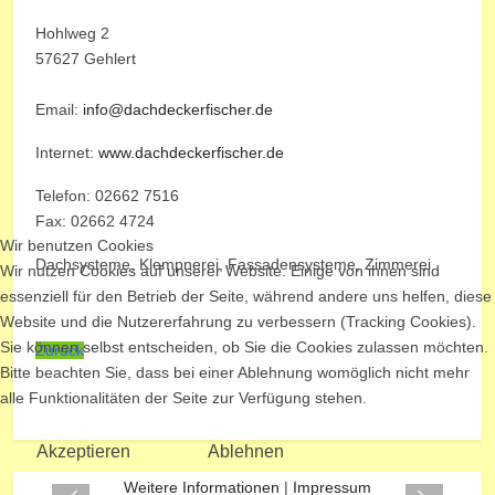
Hohlweg 2
57627 Gehlert
Email:
info@dachdeckerfischer.de
Internet:
www.dachdeckerfischer.de
Telefon: 02662 7516
Fax: 02662 4724
Wir benutzen Cookies
Dachsysteme, Klempnerei, Fassadensysteme, Zimmerei
Wir nutzen Cookies auf unserer Website. Einige von ihnen sind
essenziell für den Betrieb der Seite, während andere uns helfen, diese
Website und die Nutzererfahrung zu verbessern (Tracking Cookies).
Sie können selbst entscheiden, ob Sie die Cookies zulassen möchten.
Zurück
Bitte beachten Sie, dass bei einer Ablehnung womöglich nicht mehr
alle Funktionalitäten der Seite zur Verfügung stehen.
Vorheriger Beitrag: Holztransporte Motzfeld
Nächster Beitr
Zurück
Weiter
Akzeptieren
Ablehnen
Weitere Informationen
|
Impressum