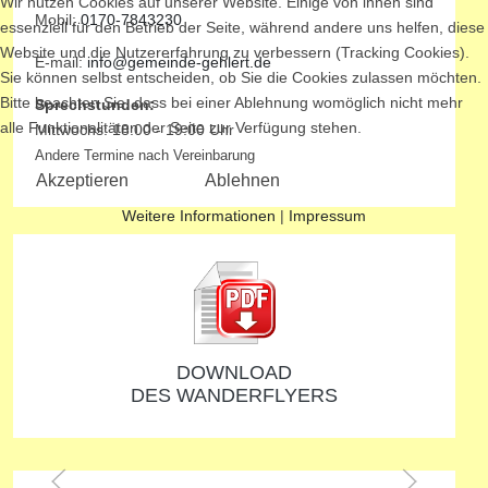
Wir nutzen Cookies auf unserer Website. Einige von ihnen sind
Mobil:
0170-7843230
essenziell für den Betrieb der Seite, während andere uns helfen, diese
Website und die Nutzererfahrung zu verbessern (Tracking Cookies).
E-mail:
info@gemeinde-gehlert.de
Sie können selbst entscheiden, ob Sie die Cookies zulassen möchten.
Bitte beachten Sie, dass bei einer Ablehnung womöglich nicht mehr
Sprechstunden:
alle Funktionalitäten der Seite zur Verfügung stehen.
Mittwochs: 18:00 - 19:00 Uhr
Andere Termine nach Vereinbarung
Akzeptieren
Ablehnen
Weitere Informationen
|
Impressum
DOWNLOAD
DES WANDERFLYERS