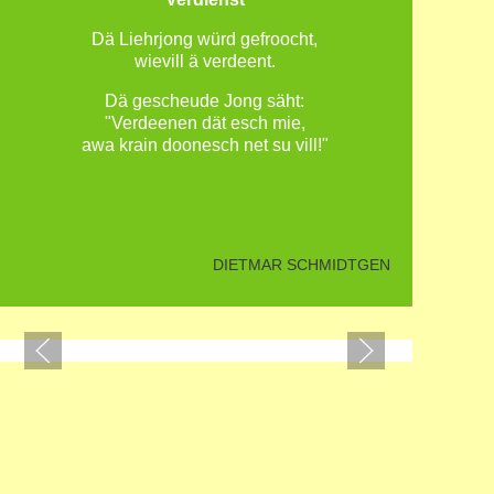
Dä Liehrjong würd gefroocht,
wievill ä verdeent.
Dä gescheude Jong säht:
"Verdeenen dät esch mie,
awa krain doonesch net su vill!"
DIETMAR SCHMIDTGEN