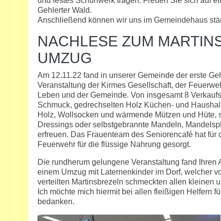
und festes Schuhwerk tragen. Freuen Sie sich auf e
Gehlerter Wald.
Anschließend können wir uns im Gemeindehaus stärk
NACHLESE ZUM MARTINS
UMZUG
Am 12.11.22 fand in unserer Gemeinde der erste Gehl
Veranstaltung der Kirmes Gesellschaft, der Feuerwehr
Leben und der Gemeinde. Von insgesamt 8 Verkaufs-
Schmuck, gedrechselten Holz Küchen- und Haushalts
Holz, Wollsocken und wärmende Mützen und Hüte, so
Dressings oder selbstgebrannte Mandeln, Mandelspl
erfreuen. Das Frauenteam des Seniorencafé hat für d
Feuerwehr für die flüssige Nahrung gesorgt.
Die rundherum gelungene Veranstaltung fand Ihren 
einem Umzug mit Laternenkinder im Dorf, welcher v
verteilten Martinsbrezeln schmeckten allen kleinen 
Ich möchte mich hiermit bei allen fleißigen Helfern f
bedanken.