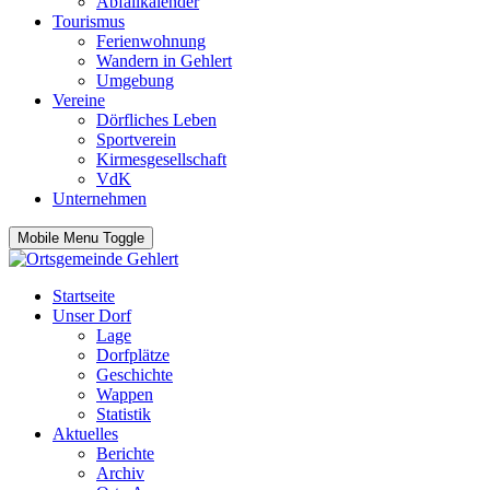
Abfallkalender
Tourismus
Ferienwohnung
Wandern in Gehlert
Umgebung
Vereine
Dörfliches Leben
Sportverein
Kirmesgesellschaft
VdK
Unternehmen
Mobile Menu Toggle
Startseite
Unser Dorf
Lage
Dorfplätze
Geschichte
Wappen
Statistik
Aktuelles
Berichte
Archiv