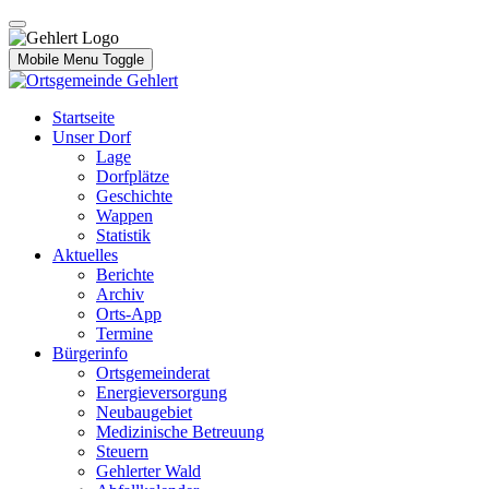
Mobile Menu Toggle
Startseite
Unser Dorf
Lage
Dorfplätze
Geschichte
Wappen
Statistik
Aktuelles
Berichte
Archiv
Orts-App
Termine
Bürgerinfo
Ortsgemeinderat
Energieversorgung
Neubaugebiet
Medizinische Betreuung
Steuern
Gehlerter Wald