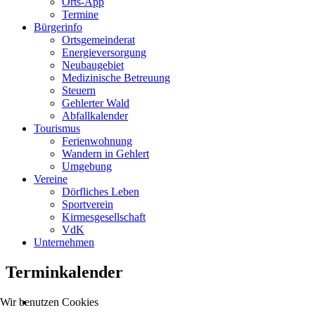
Orts-App
Termine
Bürgerinfo
Ortsgemeinderat
Energieversorgung
Neubaugebiet
Medizinische Betreuung
Steuern
Gehlerter Wald
Abfallkalender
Tourismus
Ferienwohnung
Wandern in Gehlert
Umgebung
Vereine
Dörfliches Leben
Sportverein
Kirmesgesellschaft
VdK
Unternehmen
Terminkalender
Wir benutzen Cookies