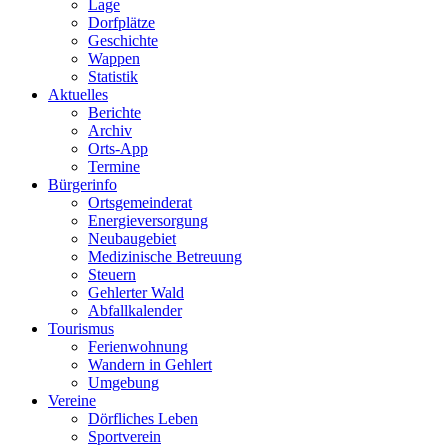
Lage
Dorfplätze
Geschichte
Wappen
Statistik
Aktuelles
Berichte
Archiv
Orts-App
Termine
Bürgerinfo
Ortsgemeinderat
Energieversorgung
Neubaugebiet
Medizinische Betreuung
Steuern
Gehlerter Wald
Abfallkalender
Tourismus
Ferienwohnung
Wandern in Gehlert
Umgebung
Vereine
Dörfliches Leben
Sportverein