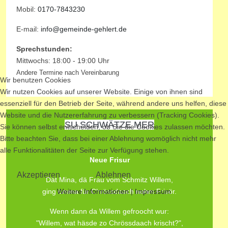
Mobil:
0170-7843230
E-mail:
info@gemeinde-gehlert.de
Sprechstunden:
Mittwochs: 18:00 - 19:00 Uhr
Andere Termine nach Vereinbarung
Wir benutzen Cookies
Wir nutzen Cookies auf unserer Website. Einige von ihnen sind
essenziell für den Betrieb der Seite, während andere uns helfen, diese
Website und die Nutzererfahrung zu verbessern (Tracking Cookies).
SU SCHWÄTZE MER
Sie können selbst entscheiden, ob Sie die Cookies zulassen möchten.
Bitte beachten Sie, dass bei einer Ablehnung womöglich nicht mehr
alle Funktionalitäten der Seite zur Verfügung stehen.
Neue Frisur
Akzeptieren
Ablehnen
Dät Mina, dä Frau vom Schmitz Willem,
Weitere Informationen
|
Impressum
ging ömma für Chrössdaach nohm Frisör.
Wenn dann da Willem gefroocht wur:
"Willem, wat häsde zo Chrössdaach krischt?",