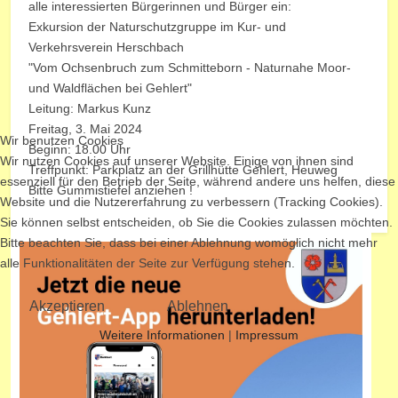
alle interessierten Bürgerinnen und Bürger ein:
Exkursion der Naturschutzgruppe im Kur- und
Verkehrsverein Herschbach
"Vom Ochsenbruch zum Schmitteborn - Naturnahe Moor-
und Waldflächen bei Gehlert"
Leitung: Markus Kunz
Freitag, 3. Mai 2024
Wir benutzen Cookies
Beginn: 18.00 Uhr
Wir nutzen Cookies auf unserer Website. Einige von ihnen sind
Treffpunkt: Parkplatz an der Grillhütte Gehlert, Heuweg
essenziell für den Betrieb der Seite, während andere uns helfen, diese
Bitte Gummistiefel anziehen !
Website und die Nutzererfahrung zu verbessern (Tracking Cookies).
Sie können selbst entscheiden, ob Sie die Cookies zulassen möchten.
Bitte beachten Sie, dass bei einer Ablehnung womöglich nicht mehr
alle Funktionalitäten der Seite zur Verfügung stehen.
Akzeptieren
Ablehnen
Weitere Informationen
|
Impressum