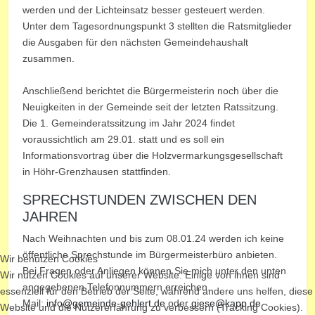
werden und der Lichteinsatz besser gesteuert werden.
Unter dem Tagesordnungspunkt 3 stellten die Ratsmitglieder
die Ausgaben für den nächsten Gemeindehaushalt
zusammen.
Anschließend berichtet die Bürgermeisterin noch über die
Neuigkeiten in der Gemeinde seit der letzten Ratssitzung.
Die 1. Gemeinderatssitzung im Jahr 2024 findet
voraussichtlich am 29.01. statt und es soll ein
Informationsvortrag über die Holzvermarkungsgesellschaft
in Höhr-Grenzhausen stattfinden.
SPRECHSTUNDEN ZWISCHEN DEN
JAHREN
Nach Weihnachten und bis zum 08.01.24 werden ich keine
öffentliche Sprechstunde im Bürgermeisterbüro anbieten.
Wir benutzen Cookies
Bei Fragen oder Anliegen können Sie mich unter den unten
Wir nutzen Cookies auf unserer Website. Einige von ihnen sind
angegebenen Telefonnummern erreichen.
essenziell für den Betrieb der Seite, während andere uns helfen, diese
Mail:
info@gemeinde-gehlert.de
oder
giese@kapp.de
Website und die Nutzererfahrung zu verbessern (Tracking Cookies).