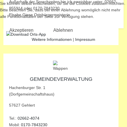
Außerhalb der Sprechzeiten bin ich erreichbar unter: 02662-
Sie können selbst entscheiden, ob Sie die Cookies zulassen möchten.
955914 oder 0170-7843230.
Bitte beachten Sie, dass bei einer Ablehnung womöglich nicht mehr
Elsabe Giese Ortsbürgermeisterin
alle Funktionalitäten der Seite zur Verfügung stehen.
Akzeptieren
Ablehnen
Weitere Informationen
|
Impressum
GEMEINDEVERWALTUNG
Hachenburger Str. 1
(Dorfgemeinschaftshaus)
57627 Gehlert
Tel.:
02662-4074
Mobil:
0170-7843230