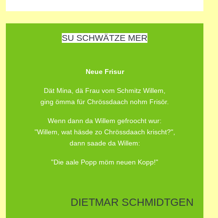
SU SCHWÄTZE MER
Neue Frisur
Dät Mina, dä Frau vom Schmitz Willem,
ging ömma für Chrössdaach nohm Frisör.
Wenn dann da Willem gefroocht wur:
"Willem, wat häsde zo Chrössdaach krischt?",
dann saade da Willem:
"Die aale Popp möm neuen Kopp!"
DIETMAR SCHMIDTGEN