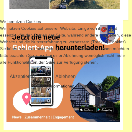
Wir benutzen Cookies
Wir nutzen Cookies auf unserer Website. Einige von ihnen sind
essenziell für den Betrieb der Seite, während andere uns helfen, diese
Website und die Nutzererfahrung zu verbessern (Tracking Cookies).
Sie können selbst entscheiden, ob Sie die Cookies zulassen möchten.
Bitte beachten Sie, dass bei einer Ablehnung womöglich nicht mehr
alle Funktionalitäten der Seite zur Verfügung stehen.
Akzeptieren
Ablehnen
Weitere Informationen
|
Impressum