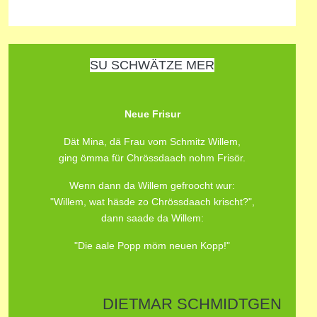
SU SCHWÄTZE MER
Neue Frisur
Dät Mina, dä Frau vom Schmitz Willem,
ging ömma für Chrössdaach nohm Frisör.
Wenn dann da Willem gefroocht wur:
"Willem, wat häsde zo Chrössdaach krischt?",
dann saade da Willem:
"Die aale Popp möm neuen Kopp!"
DIETMAR SCHMIDTGEN