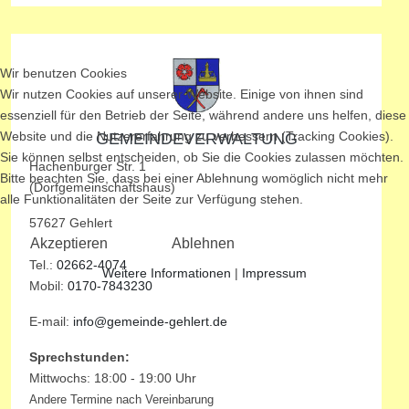
Wir benutzen Cookies
Wir nutzen Cookies auf unserer Website. Einige von ihnen sind
essenziell für den Betrieb der Seite, während andere uns helfen, diese
Website und die Nutzererfahrung zu verbessern (Tracking Cookies).
GEMEINDEVERWALTUNG
Sie können selbst entscheiden, ob Sie die Cookies zulassen möchten.
Hachenburger Str. 1
Bitte beachten Sie, dass bei einer Ablehnung womöglich nicht mehr
(Dorfgemeinschaftshaus)
alle Funktionalitäten der Seite zur Verfügung stehen.
57627 Gehlert
Akzeptieren
Ablehnen
Tel.:
02662-4074
Weitere Informationen
|
Impressum
Mobil:
0170-7843230
E-mail:
info@gemeinde-gehlert.de
Sprechstunden:
Mittwochs: 18:00 - 19:00 Uhr
Andere Termine nach Vereinbarung