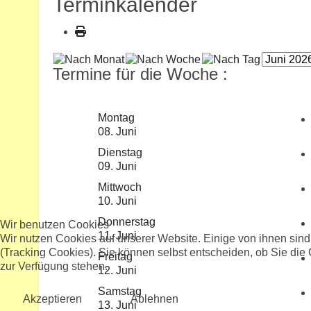
Terminkalender
Termine für die Woche :
Montag
08. Juni
Dienstag
09. Juni
Mittwoch
10. Juni
Donnerstag
Wir benutzen Cookies
11. Juni
Wir nutzen Cookies auf unserer Website. Einige von ihnen sind
(Tracking Cookies). Sie können selbst entscheiden, ob Sie die
Freitag
zur Verfügung stehen.
12. Juni
Samstag
Akzeptieren
Ablehnen
13. Juni