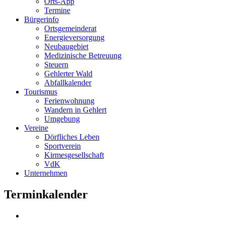
Orts-App
Termine
Bürgerinfo
Ortsgemeinderat
Energieversorgung
Neubaugebiet
Medizinische Betreuung
Steuern
Gehlerter Wald
Abfallkalender
Tourismus
Ferienwohnung
Wandern in Gehlert
Umgebung
Vereine
Dörfliches Leben
Sportverein
Kirmesgesellschaft
VdK
Unternehmen
Terminkalender