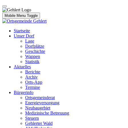
Mobile Menu Toggle
Startseite
Unser Dorf
Lage
Dorfplätze
Geschichte
Wappen
Statistik
Aktuelles
Berichte
Archiv
Orts-App
Termine
Bürgerinfo
Ortsgemeinderat
Energieversorgung
Neubaugebiet
Medizinische Betreuung
Steuern
Gehlerter Wald