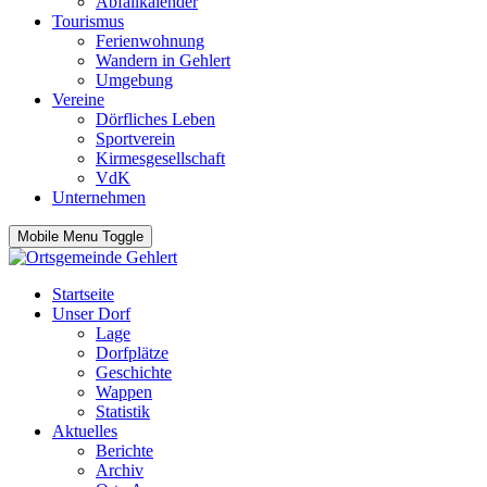
Abfallkalender
Tourismus
Ferienwohnung
Wandern in Gehlert
Umgebung
Vereine
Dörfliches Leben
Sportverein
Kirmesgesellschaft
VdK
Unternehmen
Mobile Menu Toggle
Startseite
Unser Dorf
Lage
Dorfplätze
Geschichte
Wappen
Statistik
Aktuelles
Berichte
Archiv