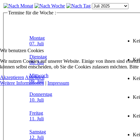
Termine für die Woche :
Montag
Kei
07. Juli
Wir benutzen Cookies
Dienstag
Kei
Wir nutzen Cookies auf unserer Website. Einige von ihnen sind essenzi
08. Juli
können selbst entscheiden, ob Sie die Cookies zulassen möchten. Bitte
Mittwoch
Akzeptieren
Ablehnen
Kei
09. Juli
Weitere Informationen
|
Impressum
Donnerstag
Kei
10. Juli
Freitag
Kei
11. Juli
Samstag
Kei
12. Juli